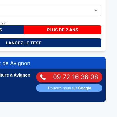
 y a :
S
PLUS DE 2 ANS
LANCEZ LE TEST
t de
Avignon
iture à
Avignon
09 72 16 36 08
Trouvez-nous sur
Google